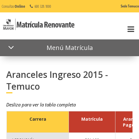
Consultas
Online
600 328 1000
Sede Temuco
Menú Matrícula
Aranceles Ingreso 2015 -
Temuco
Desliza para ver la tabla completa
Carrera
Matrícula
Arance
Pago C