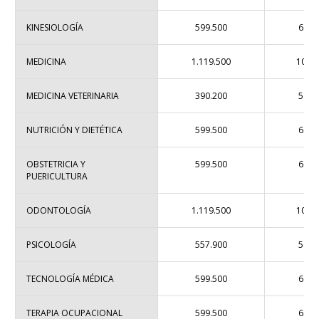
KINESIOLOGÍA
599.500
6.85
MEDICINA
1.119.500
10.53
MEDICINA VETERINARIA
390.200
5.68
NUTRICIÓN Y DIETÉTICA
599.500
6.44
OBSTETRICIA Y
599.500
6.85
PUERICULTURA
ODONTOLOGÍA
1.119.500
10.53
PSICOLOGÍA
557.900
5.24
TECNOLOGÍA MÉDICA
599.500
6.44
TERAPIA OCUPACIONAL
599.500
6.44