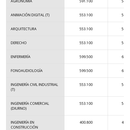
AGRONOMÍA
591.100
5.56
ANIMACIÓN DIGITAL (T)
553.100
5.19
ARQUITECTURA
553.100
5.19
DERECHO
553.100
5.19
ENFERMERÍA
599.500
6.85
FONOAUDIOLOGÍA
599.500
6.85
INGENIERÍA CIVIL INDUSTRIAL
553.100
5.19
(T)
INGENIERÍA COMERCIAL
553.100
5.19
(DIURNO)
INGENIERÍA EN
400.800
4.78
CONSTRUCCIÓN