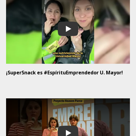
Play
¡SuperSnack es #EspírituEmprendedor U. Mayor!
Play