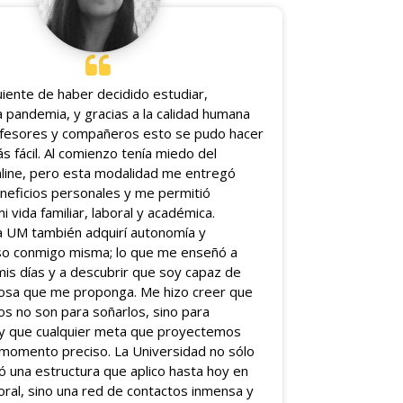
08 May 2026
U. Mayor recibirá a más
a
de 50 instituciones de
uiente de haber decidido estudiar,
pus
Chile y el extranjero para
 pandemia, y gracias a la calidad humana
debatir sobre
ofesores y compañeros esto se pudo hacer
investigación en docencia
s fácil. Al comienzo tenía miedo del
universitaria
line, pero esta modalidad me entregó
eficios personales y me permitió
Ver más
mi vida familiar, laboral y académica.
la UM también adquirí autonomía y
o conmigo misma; lo que me enseñó a
mis días y a descubrir que soy capaz de
cosa que me proponga. Me hizo creer que
vos no son para soñarlos, sino para
 y que cualquier meta que proyectemos
l momento preciso. La Universidad no sólo
 una estructura que aplico hasta hoy en
boral, sino una red de contactos inmensa y