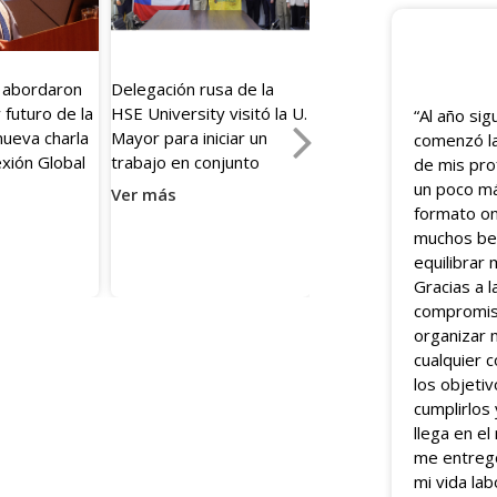
6
24 Apr 2026
12 May 2026
s abordaron
Delegación rusa de la
Club de Investigación
 futuro de la
HSE University visitó la U.
Criminal organizó charl
“Al año sig
nueva charla
Mayor para iniciar un
sobre Rusia en el cam
comenzó la
exión Global
trabajo en conjunto
Manuel Montt
de mis pr
un poco má
Ver más
Ver más
formato on
muchos ben
equilibrar 
Gracias a 
compromis
organizar 
cualquier 
los objeti
cumplirlos
llega en e
me entregó
mi vida la