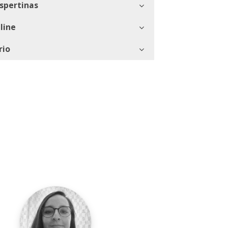
spertinas
line
rio
Conservatorio de Música interpretan "Andante
 Alfonso Leng