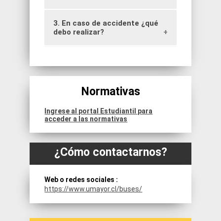
3. En caso de accidente ¿qué
https://www.umayor.cl/buses/
debo realizar?
Debes comunicarte
inmediatamente con el Director de
tu Escuela, para ser derivado al
centro de atención más cercano
Normativas
por el personal de transporte.
Ingrese al portal Estudiantil para
acceder a las normativas
¿Cómo contactarnos?
Web o redes sociales :
https://www.umayor.cl/buses/