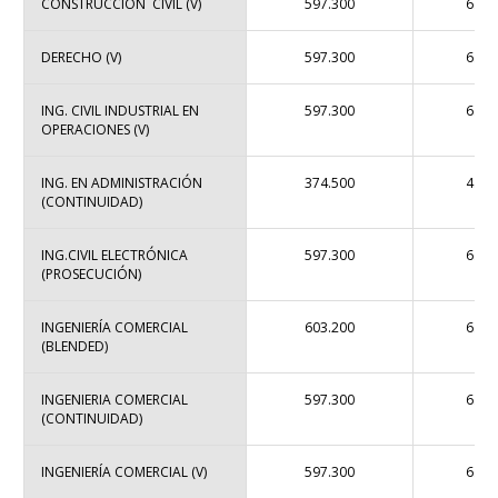
CONSTRUCCIÓN CIVIL (V)
597.300
6.44
DERECHO (V)
597.300
6.62
ING. CIVIL INDUSTRIAL EN
597.300
6.44
OPERACIONES (V)
ING. EN ADMINISTRACIÓN
374.500
4.01
(CONTINUIDAD)
ING.CIVIL ELECTRÓNICA
597.300
6.44
(PROSECUCIÓN)
INGENIERÍA COMERCIAL
603.200
6.49
(BLENDED)
INGENIERIA COMERCIAL
597.300
6.44
(CONTINUIDAD)
INGENIERÍA COMERCIAL (V)
597.300
6.44