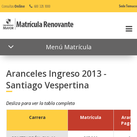
Consultas
Online
600 328 1000
Sede Temuco
Menú Matrícula
Aranceles Ingreso 2013 -
Santiago Vespertina
Desliza para ver la tabla completa
Carrera
Matrícula
Arance
Pago C