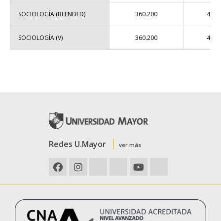
SOCIOLOGÍA (BLENDED)
360.200
4.22
SOCIOLOGÍA (V)
360.200
4.22
Redes U.Mayor
ver más