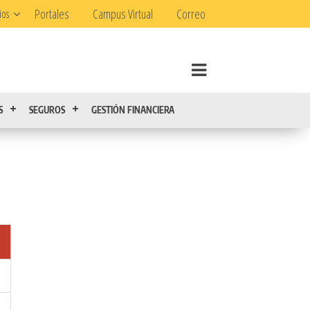
Portales
Campus Virtual
Correo
ios
S
SEGUROS
GESTIÓN FINANCIERA
l