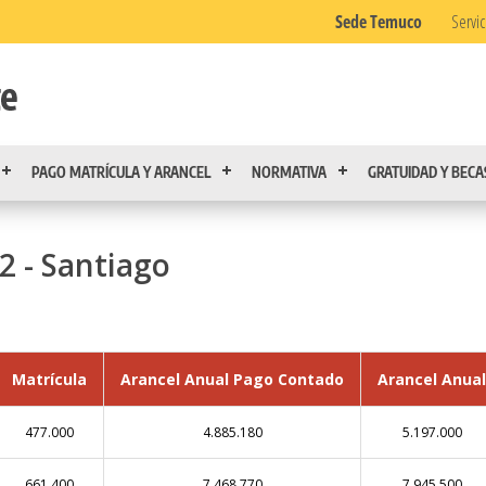
Sede Temuco
Servic
PAGO MATRÍCULA Y ARANCEL
NORMATIVA
GRATUIDAD Y BECA
2 - Santiago
Matrícula
Arancel Anual Pago Contado
Arancel Anua
477.000
4.885.180
5.197.000
661.400
7.468.770
7.945.500