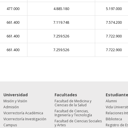
477.000
4.885.180
5.197.000
661.400
7.119.748
7.574.200
661.400
7.259.526
7.722.900
661.400
7.259.526
7.722.900
Universidad
Facultades
Estudiant
Misión y Visión
Facultad de Medicina y
Alumni
Ciencias de la Salud
Admisión
Vida Universi
Facultad de Ciencias,
Vicerrectoría Académica
Relaciones In
Ingeniería y Tecnología
Vicerrectoría Investigación
Biblioteca
Facultad de Ciencias Sociales
Campus
y Artes
Registro de E