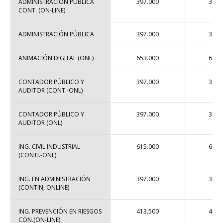
ADMINISTRACIÓN PÚBLICA
397.000
3.81
CONT. (ON-LINE)
ADMINISTRACIÓN PÚBLICA
397.000
3.81
ANIMACIÓN DIGITAL (ONL)
653.000
6.85
CONTADOR PÚBLICO Y
397.000
3.81
AUDITOR (CONT.-ONL)
CONTADOR PÚBLICO Y
397.000
3.81
AUDITOR (ONL)
ING. CIVIL INDUSTRIAL
615.000
6.61
(CONTI.-ONL)
ING. EN ADMINISTRACIÓN
397.000
3.81
(CONTIN, ONLINE)
ING. PREVENCIÓN EN RIESGOS
413.500
4.50
CON.(ON-LINE)