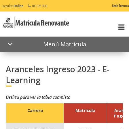
Consultas
Online
600 328 1000
Sede Temuco
Menú Matrícula
Aranceles Ingreso 2023 - E-
Learning
Desliza para ver la tabla completa
Carrera
Matrícula
Arance
Pago C