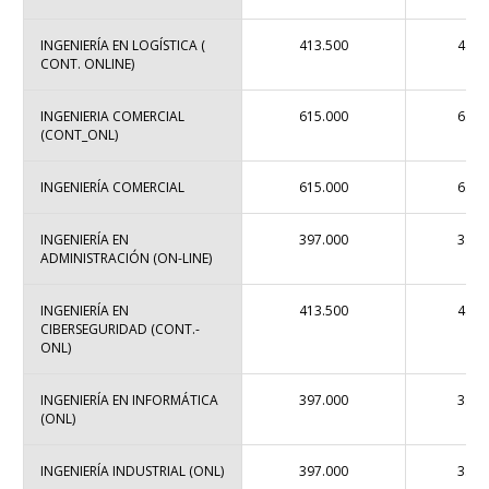
INGENIERÍA EN LOGÍSTICA (
413.500
4.50
CONT. ONLINE)
INGENIERIA COMERCIAL
615.000
6.61
(CONT_ONL)
INGENIERÍA COMERCIAL
615.000
6.61
INGENIERÍA EN
397.000
3.81
ADMINISTRACIÓN (ON-LINE)
INGENIERÍA EN
413.500
4.50
CIBERSEGURIDAD (CONT.-
ONL)
INGENIERÍA EN INFORMÁTICA
397.000
3.81
(ONL)
INGENIERÍA INDUSTRIAL (ONL)
397.000
3.81