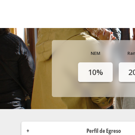
NEM
Ran
10%
2
Perfil de Egreso