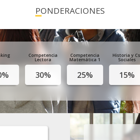
PONDERACIONES
king
Competencia
Competencia
Historia y Cs
Lectora
Matemática 1
Sociales
0%
30%
25%
15%