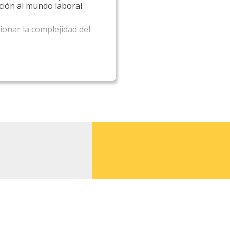
ción al mundo laboral.
onar la complejidad del
cluido el Examen de
uir a la generación de
te construir escenarios