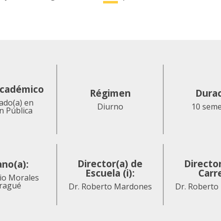
académico
Régimen
Dura
iado(a) en
Diurno
10 seme
n Pública
Director(a) de
Directo
no(a):
Escuela (i):
Carr
io Morales
ragué
Dr. Roberto Mardones
Dr. Roberto