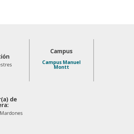
Campus
ción
Campus Manuel
stres
Montt
r(a) de
era:
 Mardones