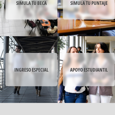
SIMULA TU BECA
SIMULA TU PUNTAJE
El énfasis en creatividad, el emprendimiento y la
colaboración se evidencian en el quehacer
profesional con un comportamiento proactivo,
participativo y resiliente, que permitan convertir
las ideas y oportunidades en acciones y
proyectos conducentes a cambios para la
sociedad y el entorno.
INGRESO ESPECIAL
APOYO ESTUDIANTIL