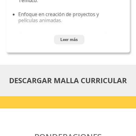
Temuco.
Enfoque en creación de proyectos y
películas animadas.
Optativos de profundización en 8vo y 9no
semestre.
Leer más
Desarrollo de cortometrajes desde
segundo año.
Vínculo con productoras de animación en la
DESCARGAR MALLA CURRICULAR
propia Universidad.