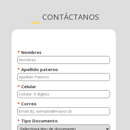
SELLO INSTITUCIONAL
CONTÁCTANOS
El sello Institucional de la Universidad Mayor
enfatiza la formación desde la generación de
conocimiento y pensamiento crítico, a través de la
construcción de saberes y prácticas con una
perspectiva crítica del contexto, para solucionar
los problemas de un mundo cambiante.
La formación en ética para el desarrollo
sostenible promueve un accionar personal y
profesional respetando los principios éticos, la
diversidad y los valores comunes para satisfacer
las necesidades actuales de la sociedad sin
comprometer la capacidad de las generaciones
futuras.
El énfasis en creatividad, el emprendimiento y la
colaboración se evidencian en el quehacer
profesional con un comportamiento proactivo,
participativo y resiliente, que permitan convertir