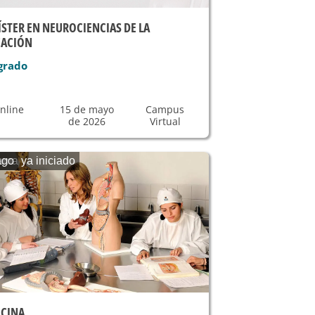
STER EN NEUROCIENCIAS DE LA
CACIÓN
grado
nline
15 de mayo
Campus
de 2026
Virtual
ama ya iniciado
ago
CINA