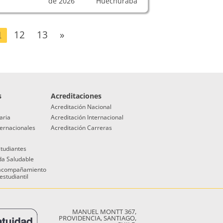
de 2026
Huechuraba
12
13
»
1
s
Acreditaciones
Acreditación Nacional
aria
Acreditación Internacional
ternacionales
Acreditación Carreras
studiantes
da Saludable
 acompañamiento
estudiantil
MANUEL MONTT 367,
PROVIDENCIA, SANTIAGO,