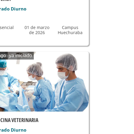
rado Diurno
sencial
01 de marzo
Campus
de 2026
Huechuraba
ama ya iniciado
ago
CINA VETERINARIA
rado Diurno