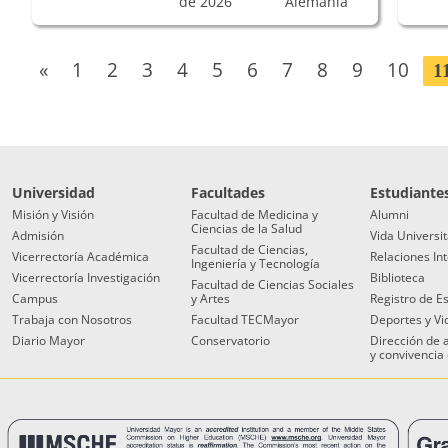
de 2026
Alemania
«
1
2
3
4
5
6
7
8
9
10
1
Universidad
Facultades
Estudiante
Misión y Visión
Facultad de Medicina y
Alumni
Ciencias de la Salud
Admisión
Vida Universit
Facultad de Ciencias,
Vicerrectoría Académica
Relaciones In
Ingeniería y Tecnología
Vicerrectoría Investigación
Biblioteca
Facultad de Ciencias Sociales
Campus
y Artes
Registro de E
Trabaja con Nosotros
Facultad TECMayor
Deportes y Vi
Diario Mayor
Conservatorio
Dirección de
y convivencia 