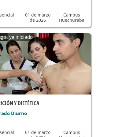
sencial
01 de marzo
Campus
de 2026
Huechuraba
ama ya iniciado
ago
ICIÓN Y DIETÉTICA
rado Diurno
sencial
01 de marzo
Campus