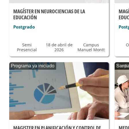
MAGÍSTER EN NEUROCIENCIAS DE LA
MAGÍ
EDUCACIÓN
EDU
Postgrado
Post
Semi
18 de abril de
Campus
O
Presencial
2026
Manuel Montt
Programa ya iniciado
Progr
Santi
MAGISTER EN PLANIFICACIÓN Y CONTROL DE
MEDI