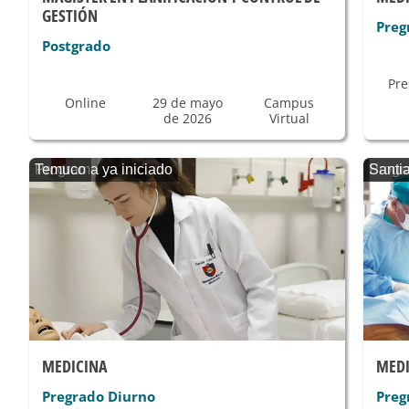
GESTIÓN
Preg
Postgrado
Pre
Online
29 de mayo
Campus
de 2026
Virtual
Programa ya iniciado
Temuco
Progr
Santi
MEDICINA
MEDI
Pregrado Diurno
Preg