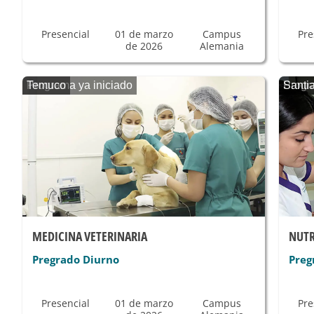
Presencial
01 de marzo
Campus
Pre
de 2026
Alemania
Programa ya iniciado
Temuco
Progr
Santi
MEDICINA VETERINARIA
NUTR
Pregrado Diurno
Preg
Presencial
01 de marzo
Campus
Pre