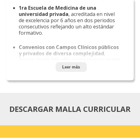
1ra Escuela de Medicina de una
universidad privada
, acreditada en nivel
de excelencia por 6 años en dos periodos
consecutivos reflejando un alto estándar
formativo.
Convenios con Campos Clínicos públicos
y privados de diversa complejidad
,
Acceso desde 2do año a experiencias reales
en salud a través de prácticas clínicas
Leer más
tutorizadas.
Alto Rendimiento en el EUNACOM
, sobre
el promedio nacional. Resultados que
validan la calidad de tu formación.
DESCARGAR MALLA CURRICULAR
Centro de Simulación Clínica con
Acreditación Internacional
. Entrénate con
tecnología y escenarios simulados de alto
nivel.