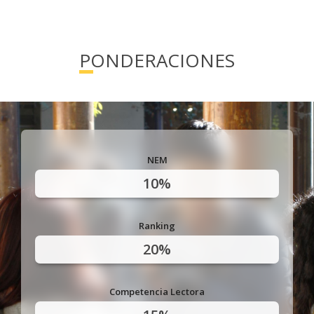
80% de académicos especialistas en sus
respectivas disciplinas
. Aprendizaje en
diversos campos en áreas clínicas y
PONDERACIONES
preclínicas.
91,9% de empleabilidad al 2° año de
egreso
. Una carrera de alta demanda y
excelentes perspectivas laborales. Fuente:
Mi Futuro
NEM
10%
Ranking
20%
Competencia Lectora