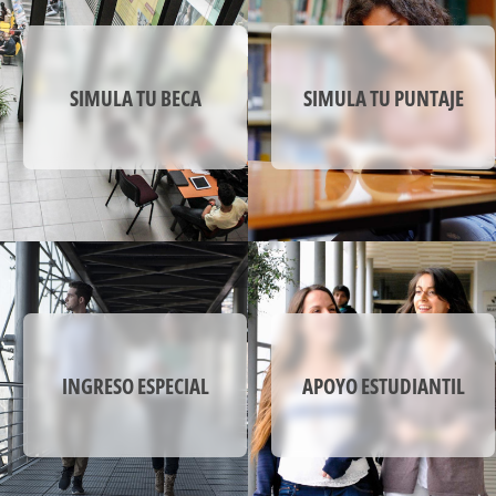
generar nuevo conocimiento al participar en
investigaciones y/o en proyectos de
emprendimiento, utilizando fuentes de
información y las herramientas que ofrecen el
SIMULA TU BECA
SIMULA TU PUNTAJE
mundo de la tecnología y las comunicaciones,
para el bienestar individual y colectivo en un
entorno sostenible.
SELLO DIFERENCIADOR
El sello de la Escuela de Medicina de la
Universidad Mayor se evidencia en la
incorporación de metodologías de enseñanza-
aprendizaje innovadoras y de la Medicina de
Precisión en la formación de médicos, quienes
consideran las diferencias ambientales, genéticas
y de los estilos de vida, para la identificación y
INGRESO ESPECIAL
APOYO ESTUDIANTIL
aplicación del abordaje preventivo, diagnóstico y
terapéutico más efectivo para cada persona,
priorizando así, la calidad y seguridad en el
cuidado de los individuos y las comunidades,
mediante un constante perfeccionamiento y