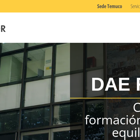
Sede Temuco
Servic
DAE 
C
formación
equi