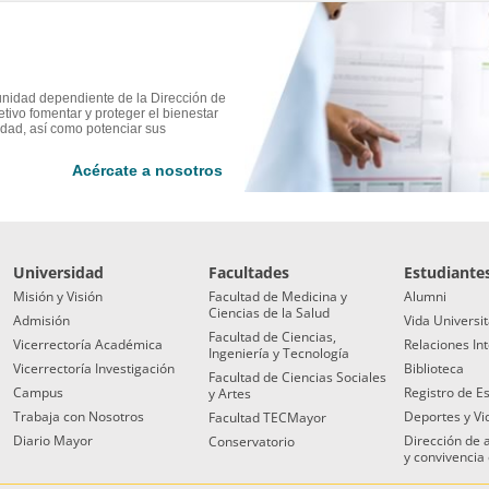
unidad dependiente de la Dirección de
tivo fomentar y proteger el bienestar
idad, así como potenciar sus
Acércate a nosotros
Universidad
Facultades
Estudiante
Misión y Visión
Facultad de Medicina y
Alumni
Ciencias de la Salud
Admisión
Vida Universit
Facultad de Ciencias,
Vicerrectoría Académica
Relaciones In
Ingeniería y Tecnología
Vicerrectoría Investigación
Biblioteca
Facultad de Ciencias Sociales
Campus
Registro de E
y Artes
Trabaja con Nosotros
Deportes y Vi
Facultad TECMayor
Diario Mayor
Dirección de
Conservatorio
y convivencia 