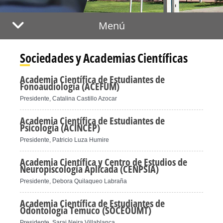
Menú
Sociedades y Academias Científicas
Academia Científica de Estudiantes de
Fonoaudiología (ACEFUM)
Presidente, Catalina Castillo Azocar
Academia Científica de Estudiantes de
Psicología (ACINCEP)
Presidente, Patricio Luza Humire
Academia Científica y Centro de Estudios de
Neuropiscología Aplicada (CENPSIA)
Presidente, Debora Quilaqueo Labraña
Academia Científica de Estudiantes de
Odontología Temuco (SOCEOUMT)
Presidente, Sarai Neira Villablanca