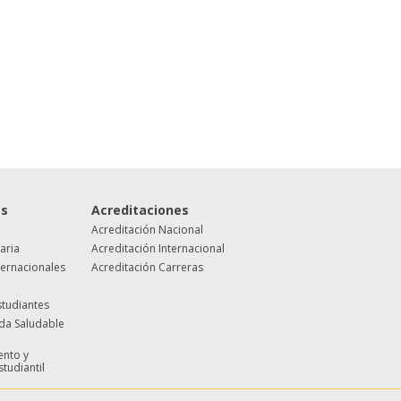
es
Acreditaciones
Acreditación Nacional
taria
Acreditación Internacional
ternacionales
Acreditación Carreras
studiantes
ida Saludable
nto y
studiantil