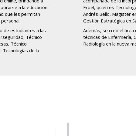
d online, brindando a
acompañada de la incorp
rporarse a la educación
Erpel, quien es Tecnólog
ad que les permitan
Andrés Bello, Magister en
 personal.
Gestión Estratégica en Sa
o de estudiantes a las
Además, se creó el área d
erseguridad, Técnico
técnicas de Enfermería, 
esas, Técnico
Radiología en la nueva m
n Tecnologías de la