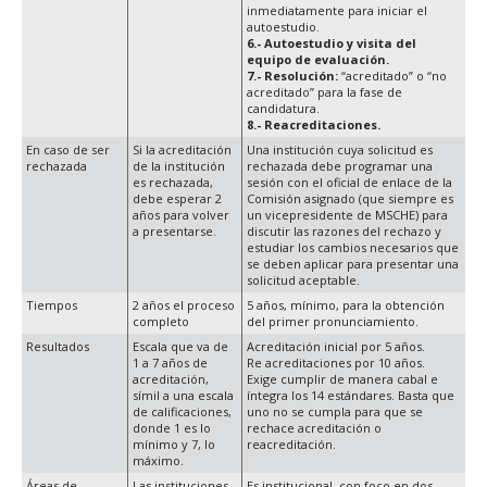
inmediatamente para iniciar el
autoestudio.
6.- Autoestudio y visita del
equipo de evaluación.
7.- Resolución:
“acreditado” o “no
acreditado” para la fase de
candidatura.
8.- Reacreditaciones.
En caso de ser
Si la acreditación
Una institución cuya solicitud es
rechazada
de la institución
rechazada debe programar una
es rechazada,
sesión con el oficial de enlace de la
debe esperar 2
Comisión asignado (que siempre es
años para volver
un vicepresidente de MSCHE) para
a presentarse.
discutir las razones del rechazo y
estudiar los cambios necesarios que
se deben aplicar para presentar una
solicitud aceptable.
Tiempos
2 años el proceso
5 años, mínimo, para la obtención
completo
del primer pronunciamiento.
Resultados
Escala que va de
Acreditación inicial por 5 años.
1 a 7 años de
Re acreditaciones por 10 años.
acreditación,
Exige cumplir de manera cabal e
símil a una escala
íntegra los 14 estándares. Basta que
de calificaciones,
uno no se cumpla para que se
donde 1 es lo
rechace acreditación o
mínimo y 7, lo
reacreditación.
máximo.
Áreas de
Las instituciones
Es institucional, con foco en dos