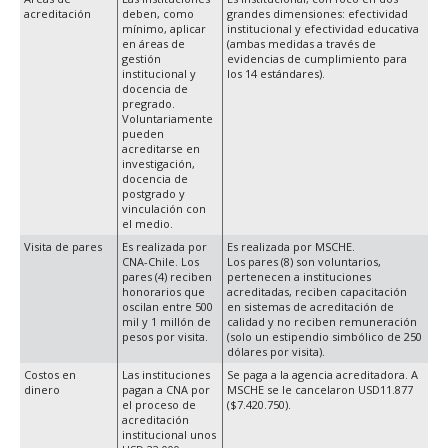
acreditación
deben, como
grandes dimensiones: efectividad
mínimo, aplicar
institucional y efectividad educativa
en áreas de
(ambas medidas a través de
gestión
evidencias de cumplimiento para
institucional y
los 14 estándares).
docencia de
pregrado.
Voluntariamente
pueden
acreditarse en
investigación,
docencia de
postgrado y
vinculación con
el medio.
Visita de pares
Es realizada por
Es realizada por MSCHE.
CNA-Chile. Los
Los pares (8) son voluntarios,
pares (4) reciben
pertenecen a instituciones
honorarios que
acreditadas, reciben capacitación
oscilan entre 500
en sistemas de acreditación de
mil y 1 millón de
calidad y no reciben remuneración
pesos por visita.
(solo un estipendio simbólico de 250
dólares por visita).
Costos en
Las instituciones
Se paga a la agencia acreditadora. A
dinero
pagan a CNA por
MSCHE se le cancelaron USD11.877
el proceso de
($7.420.750).
acreditación
institucional unos