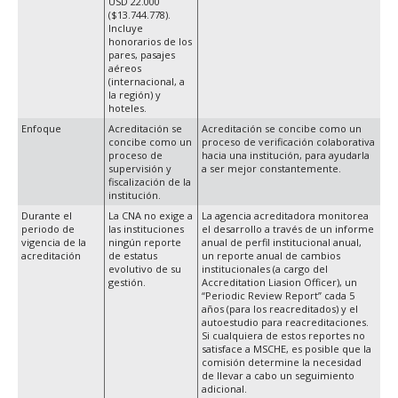
USD 22.000
($13.744.778).
Incluye
honorarios de los
pares, pasajes
aéreos
(internacional, a
la región) y
hoteles.
Enfoque
Acreditación se
Acreditación se concibe como un
concibe como un
proceso de verificación colaborativa
proceso de
hacia una institución, para ayudarla
supervisión y
a ser mejor constantemente.
fiscalización de la
institución.
Durante el
La CNA no exige a
La agencia acreditadora monitorea
periodo de
las instituciones
el desarrollo a través de un informe
vigencia de la
ningún reporte
anual de perfil institucional anual,
acreditación
de estatus
un reporte anual de cambios
evolutivo de su
institucionales (a cargo del
gestión.
Accreditation Liasion Officer), un
“Periodic Review Report” cada 5
años (para los reacreditados) y el
autoestudio para reacreditaciones.
Si cualquiera de estos reportes no
satisface a MSCHE, es posible que la
comisión determine la necesidad
de llevar a cabo un seguimiento
adicional.