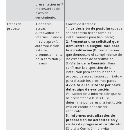
presentación es 7
meses antes del
plazo de
vencimiento.
Etapas del
Tiene tres
Consta de 8 etapas:
proceso
etapas:
1.- La decisión de postular
(puede
Autoevaluación
ser necesario hacer cambios
interna (un año y
institucionales para habilitarse).
medio aprox.);
2.- Presentar una solicitud que
autoevaluación
demuestre la elegibilidad para
externa;
la acreditación
(Documentación
pronunciamiento
que demuestre el cumplimiento de
de la comisión (7
los estándares de acreditación).
meses).
3.- Visita de la Comisión:
Para
confirmar la disposición de la
institución para continuar con el
proceso de acreditación con éxito y
para discutir los próximos pasos.
4.- Visita al solicitante por parte
del equipo de evaluación:
Validación de la información que se
ha presentado a la MSCHE y
determina por pares si la institución
está en condiciones de ser
candidato.
5.- Informes actualizados de
preparación de acreditación y
visitas de progreso al candidato:
Sólo si la Comisión no invita