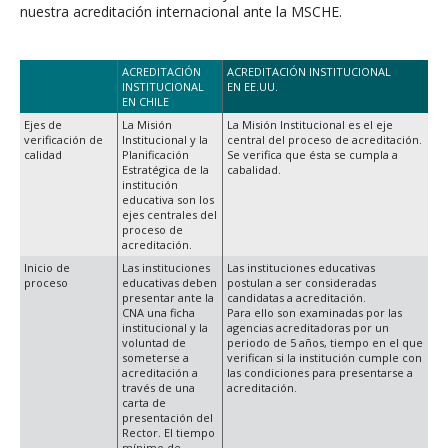
nuestra acreditación internacional ante la MSCHE.
ACREDITACIÓN
ACREDITACIÓN INSTITUCIONAL
INSTITUCIONAL
EN EE.UU.
EN CHILE
Ejes de
La Misión
La Misión Institucional es el eje
verificación de
Institucional y la
central del proceso de acreditación.
calidad
Planificación
Se verifica que ésta se cumpla a
Estratégica de la
cabalidad.
institución
educativa son los
ejes centrales del
proceso de
acreditación.
Inicio de
Las instituciones
Las instituciones educativas
proceso
educativas deben
postulan a ser consideradas
presentar ante la
candidatas a acreditación.
CNA una ficha
Para ello son examinadas por las
institucional y la
agencias acreditadoras por un
voluntad de
periodo de 5 años, tiempo en el que
someterse a
verifican si la institución cumple con
acreditación a
las condiciones para presentarse a
través de una
acreditación.
carta de
presentación del
Rector. El tiempo
mínimo de