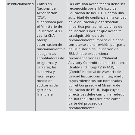
Institucionalidad
Comisión
La Comisión Acreditadora debe ser
Nacional de
reconocida por el Ministro de
Acreditación
Educación de los EE.UU. como una
(CNA),
autoridad de confianza en la calidad
supervisada por
de la educación y la formación
el Ministerio de
impartida por las instituciones de
Educación. A su
educación superior que acredita.
vez, la CNA
La adquisición de este
otorga
reconocimiento implica que debe
autorización de
someterse a una revisión por parte
funcionamiento a
del Ministerio de Educación de
las agencias
EE.UU., que proporciona
acreditadoras de
recomendaciones al “National
programas y
Advisory Committee on Institutional
carreras, las
Quality and Integrity” (NACIQI)
supervisa y
[Comité Nacional de Asesoría de
fiscaliza por
Calidad Institucional e Integridad],
medio de
cuyos miembros son nombrados
auditorías de
por el Congreso y el Ministro de
gestión y
Educación de EE.UU. bajo cuyas
financiera.
directrices debe cumplir alrededor
de 100 requisitos distintos como
parte del proceso de
reconocimiento.