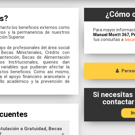
¿Cómo c
s?
anto los beneficios externos como
Para mayor informació
eso y la permanencia de nuestros
Manuel Montt 367, P
ión Superior.
tus consultas a
po de profesionales del área social
 Becas Ministeriales, Crédito con
antención, Becas de Alimentación
s Institucionales, quienes dan
variables que pudieran afectar la
Perso
stos beneficios. Como así mismo,
 el apoyo financiero arancelario y
llo académico y la prevención de
Jefa Dpto. Becas, Cré
Ximena Rivera
Si necesitas
contactar
Coordinadora de Bene
cuentes
I
Financiero
Deyanira Jofré
stulación a Gratuidad, Becas
do?