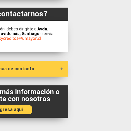
ontactarnos?
n, debes dirigirte a
Avda.
rovidencia, Santiago
o envía
nas de contacto
ditos y Seguros Estudiantiles
 más información o
te con nosotros
ficios y Acompañamiento
ngresa aquí