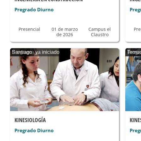
Pregrado Diurno
Preg
Presencial
01 de marzo
Campus el
Pre
de 2026
Claustro
Programa ya iniciado
Santiago
Progr
Temu
KINESIOLOGÍA
KINE
Pregrado Diurno
Preg