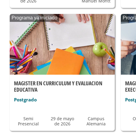
de 2026
Manuel Montt
Programa ya iniciado
Progr
MAGISTER EN CURRICULUM Y EVALUACION
MAGI
EDUCATIVA
EXEC
Postgrado
Post
Semi
29 de mayo
Campus
O
Presencial
de 2026
Alemania