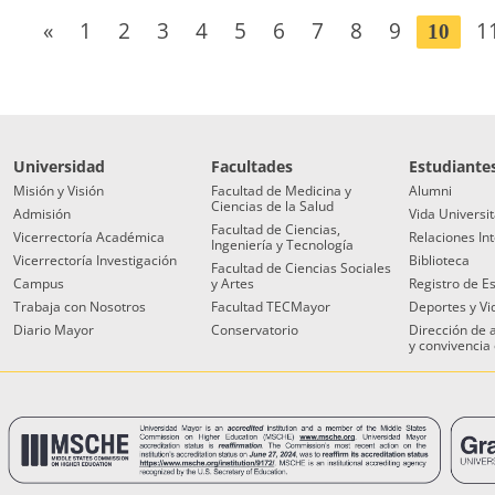
«
1
2
3
4
5
6
7
8
9
1
10
Universidad
Facultades
Estudiante
Misión y Visión
Facultad de Medicina y
Alumni
Ciencias de la Salud
Admisión
Vida Universit
Facultad de Ciencias,
Vicerrectoría Académica
Relaciones In
Ingeniería y Tecnología
Vicerrectoría Investigación
Biblioteca
Facultad de Ciencias Sociales
Campus
y Artes
Registro de E
Trabaja con Nosotros
Facultad TECMayor
Deportes y Vi
Diario Mayor
Conservatorio
Dirección de
y convivencia 