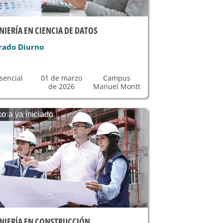
NIERÍA EN CIENCIA DE DATOS
rado Diurno
sencial
01 de marzo
Campus
de 2026
Manuel Montt
ama ya iniciado
co
NIERÍA EN CONSTRUCCIÓN