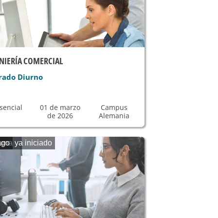
NIERÍA COMERCIAL
rado Diurno
sencial
01 de marzo
Campus
de 2026
Alemania
ama ya iniciado
ago