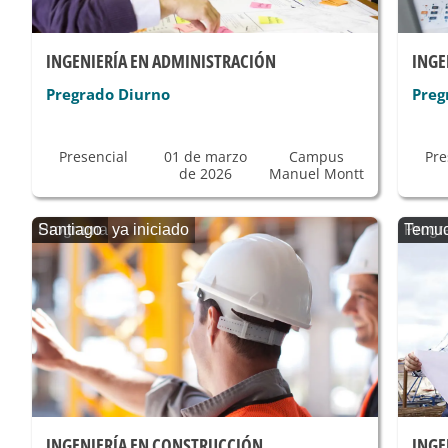
INGENIERÍA EN ADMINISTRACIÓN
INGE
Pregrado Diurno
Preg
Presencial
01 de marzo
Campus
Pre
de 2026
Manuel Montt
Programa ya iniciado
Santiago
Progr
Temu
INGENIERÍA EN CONSTRUCCIÓN
INGE