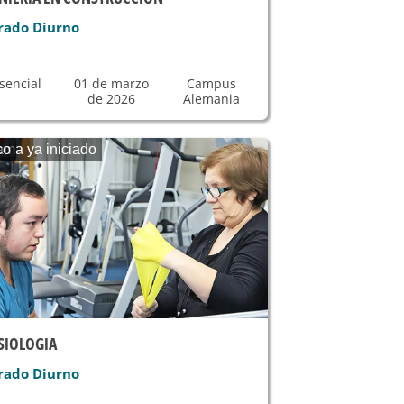
rado Diurno
sencial
01 de marzo
Campus
de 2026
Alemania
ama ya iniciado
co
SIOLOGIA
rado Diurno