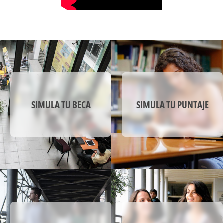
SELLO DIFERENCIADOR
El sello de la Escuela de Ingeniería Civil Industrial
de la Universidad Mayor se evidencia en la
formación de profesionales con visión
prospectiva para descubrir oportunidades
orientadas a gestionar sistemas empresariales e
industriales, insertos en una economía circular,
sustentable y globalizada, preparado para
incorporar tecnologías emergentes en el análisis
SIMULA TU BECA
SIMULA TU PUNTAJE
de las problemáticas, reconociendo la
importancia estratégica de la información en la
toma de decisiones.
SELLO INSTITUCIONAL
El sello Institucional de la Universidad Mayor
enfatiza la formación desde la generación de
conocimiento y pensamiento crítico, a través de la
construcción de saberes y prácticas con una
perspectiva crítica del contexto, para solucionar
los problemas de un mundo cambiante.