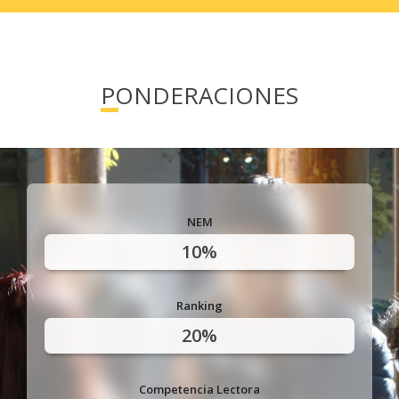
Formación orientada a gestión,
procesos, estrategia y tecnologías
emergentes
. Plan de estudios actualizado
para liderar organizaciones modernas.
PONDERACIONES
Enfoque en analítica, estadísticas y
optimización
. Competencias altamente
valoradas que aumentan tu ventaja
competitiva.
NEM
10%
Ranking
20%
Competencia Lectora