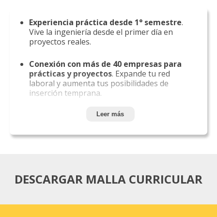
Experiencia práctica desde 1° semestre
.
Vive la ingeniería desde el primer día en
proyectos reales.
Conexión con más de 40 empresas para
prácticas y proyectos
. Expande tu red
laboral y aumenta tus posibilidades de
inserción temprana.
89,5% de empleabilidad al 2° año de
Leer más
egreso
. Una carrera con alta demanda y
excelentes perspectivas laborales. Fuente:
Mi Futuro
Laboratorios especializados en:
DESCARGAR MALLA CURRICULAR
robótica, fluidos, materiales y
automatización
industrial. Aprendizaje
aplicado con tecnología utilizada en la
industria real.