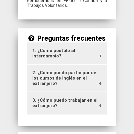
Remunerados en EE.UU. o Canadá y a
Trabajos Voluntarios.
Preguntas frecuentes
1. ¿Cómo postulo al
intercambio?
2. ¿Cómo puedo participar de
Visita:
https://rrii.umayor.cl/
. A
partir de esa información podrás
los cursos de inglés en el
participar de entrevistas
extranjero?
informativas y asesoría directa por
parte de la Dirección de Relaciones
Internacionales de la Universidad
3. ¿Cómo puedo trabajar en el
Visita:
https://rrii.umayor.cl/
A partir
Mayor.
de esa información podrás recibir
extranjero?
correos informativos y asesoría
individual.
Visita
https://rrii.umayor.cl/
o
participa de las ferias de trabajo
organizadas por las agencias que