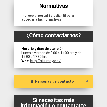
los ofertan. También puedes
Normativas
participar de asesorías individuales.
Ingrese al portal Estudiantil para
acceder a las normativas
¿Cómo contactarnos?
Horario y días de atención:
Lunes a viernes de 9:00 a 14:00 hrs y de
15:00 a 17:30 hrs.
Web:
http://rrii.umayor.cl/
Personas de contacto
Sr. Gerardo Peralta
Coordinador de Movilidad Estudiantes U.
Si necesitas más
Mayor al Extranjero y Proyectos Específicos.
información o contactarte