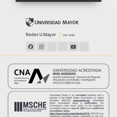
alejandro.bahamonde@umayor.cl
+56 9 75005909
Asistente: Bernardo Melo
bernardo.melo@umayor.cl
Sto Domingo
Encargado: Waldo Carrizo
waldo.carrizo@umayor.cl
Redes U.Mayor
ver más
+56 9 75005903
Asistente: Luis Campo
luis.campos@umayor.cl
Alameda
Encargado: Paulo Gonzalez
paulo.gonzalez@umayor.cl
+56975005907
Asistente: Luis Minguez
luis.minguez@umayor.cl
Portugal
Encargado: Leonardo Zahn
leonardo.zahn@umayor.cl
+56975005904
Asistente: Alexis Rojas
alexis.rojas@umayor.cl