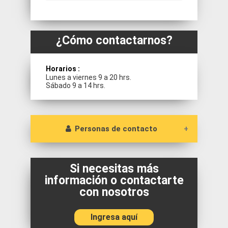
Debes acudir a cada Encargado de
la Sede o bien a nuestro
prevencionista de riesgo.
¿Cómo contactarnos?
Horarios :
Lunes a viernes 9 a 20 hrs.
Sábado 9 a 14 hrs.
Personas de contacto
Manuel Montt
Encargado: Marco Miranda
Si necesitas más
transportelapiramide@mayor.cl
información o contactarte
(transporte 23281330-07-9880022 Pamela
con nosotros
Ramirez)
Vespucio
Ingresa aquí
Encargado: Alejandro Bahamonde