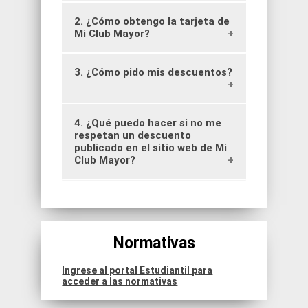
2. ¿Cómo obtengo la tarjeta de
Todo estudiante de la Universidad
de pregrado tiene derecho a la
Mi Club Mayor?
credencial U. Mayor,
automáticamente es parte de Mi
Club Mayor.
3. ¿Cómo pido mis descuentos?
No es una tarjeta aparte. Los
descuentos se hacen efectivos
con la Credencial Universitaria o
Certificado de Alumno Regular.
Tienes que solicitarla en la oficina
4. ¿Qué puedo hacer si no me
- Presentando tu credencial U.
de Pases Escolares y Credenciales.
Mayor ( o certificado de alumno
respetan un descuento
regular) en los locales asociados.
publicado en el sitio web de Mi
Club Mayor?
- Recuerda siempre presentarte
antes y decir que vienes por el
convenio con la Universidad Mayor.
Así evitaras problemas y
Contáctate con el responsable de
malentendidos.
Mi Club Mayor, Camila Benavides, al
correo
Normativas
Ingrese al portal Estudiantil para
acceder a las normativas