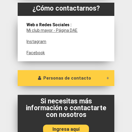
¿Cómo contactarnos?
Web o Redes Sociales :
Mi club mayor - Página DAE
Instagram
Facebook
Personas de contacto
Contacta al Encargado del Servicio Mi Club
Mayor y envía tus inquietudes.
Si necesitas más
información o contactarte
Camila Benavides Infante
con nosotros
Fonos: 2518 9452
Ingresa aquí
Horario de Atención: