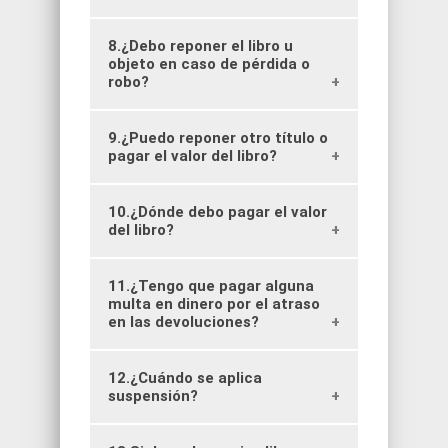
8.¿Debo reponer el libro u
Debes dar aviso inmediatamente a
la jefa de biblioteca de tu campus.
objeto en caso de pérdida o
robo?
9.¿Puedo reponer otro título o
Sí. De acuerdo con el Reglamento,
los usuarios de SIBUM son
pagar el valor del libro?
responsables del préstamo; por lo
tanto, deben reponer el título
perdido.
10.¿Dónde debo pagar el valor
Esta situación solo se aplicará en
caso de que el título no se
del libro?
encuentre disponible en el
mercado. La jefa de biblioteca
indicará el título de reemplazo y/o
11.¿Tengo que pagar alguna
La jefa de biblioteca te informará
el valor a pagar.
cuando esté habilitado el enlace
multa en dinero por el atraso
para realizar el pago en línea.
en las devoluciones?
12.¿Cuándo se aplica
No. La sanción es la suspensión
temporal del servicio de préstamo.
suspensión?