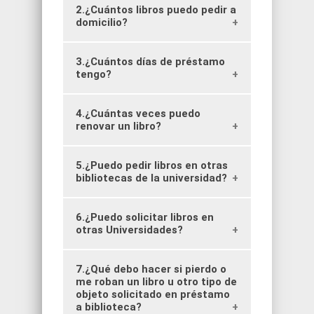
2.¿Cuántos libros puedo pedir a
Para solicitar material necesitas
traer uno de estos documentos:
domicilio?
Cédula de identidad Credencial
universitaria
3.¿Cuántos días de préstamo
Puedes solicitar hasta 5 libros a
domicilio.
tengo?
4.¿Cuántas veces puedo
Los días de préstamo a domicilio
dependen del tipo de colección:
renovar un libro?
Alta Demanda: 2 días Colección
General: 7 días Literatura: 14 días
5.¿Puedo pedir libros en otras
Puedes renovar solo una vez en
línea (enlace “Mis Préstamos”) o
bibliotecas de la universidad?
presencialmente por el mismo
periodo. Si necesitas más tiempo,
consulta disponibilidad en el mesón
6.¿Puedo solicitar libros en
Sí, puedes pedir libros en otras
bibliotecas y debes devolverlos en
otras Universidades?
la misma donde los solicitaste.
7.¿Qué debo hacer si pierdo o
Sí, mediante nuestro convenio de
préstamo interbibliotecario (PIB).
me roban un libro u otro tipo de
Consultar en la sección PIB de este
objeto solicitado en préstamo
portal.
a biblioteca?