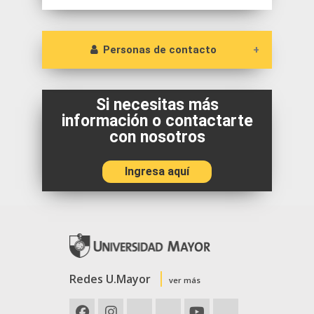
Personas de contacto
Contacta a la biblioteca
Si necesitas más
biblioteca@umayor.cl
información o contactarte
con nosotros
Ingresa aquí
Redes U.Mayor
ver más