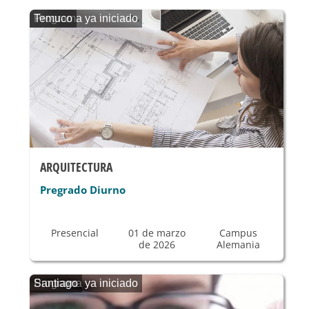
Programa ya iniciado
Temuco
ARQUITECTURA
Pregrado Diurno
Presencial
01 de marzo
Campus
de 2026
Alemania
Programa ya iniciado
Santiago