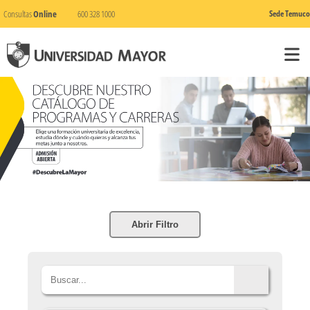
Consultas
Online
600 328 1000
Sede Temuco
Abrir Filtro