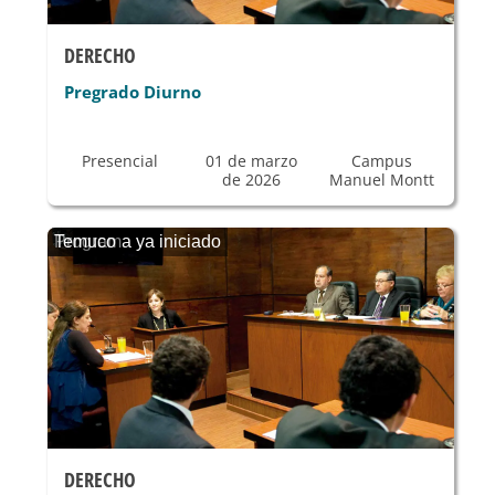
DERECHO
Pregrado Diurno
Presencial
01 de marzo
Campus
de 2026
Manuel Montt
Programa ya iniciado
Temuco
DERECHO