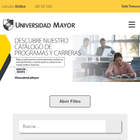
Consultas
Online
600 328 1000
Sede Temuco
Abrir Filtro