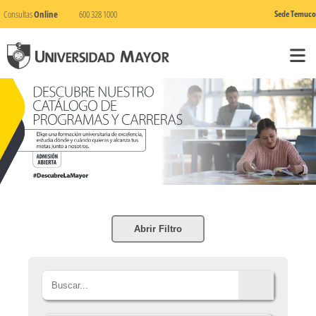
Consultas
Online
600 328 1000
Sede Temuco
Abrir Filtro