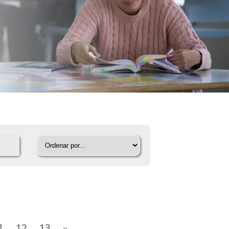
1
12
13
»