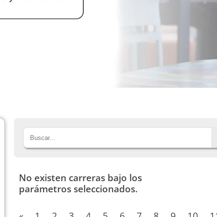
No existen carreras bajo los
parámetros seleccionados.
«
1
2
3
4
5
6
7
8
9
10
1