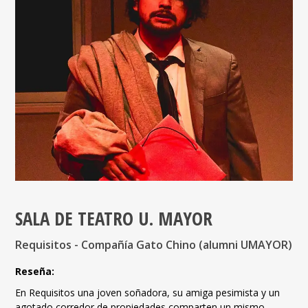
mediante la investigación artística y la creación de
excelencia, con énfasis en la profesionalización de las
artes escénicas, al equilibrar una parrilla programática
que acoge agrupaciones de diversa trayectoria.
revisar más información aquí
SALA DE TEATRO U. MAYOR
Requisitos - Compañía Gato Chino (alumni UMAYOR)
Reseña:
En Requisitos una joven soñadora, su amiga pesimista y un
U
agotado corredor de propiedades comparten un mismo
y