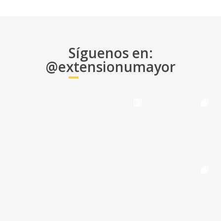
$1.000 Estudiantes Teatro UMayor
$3.000 Estudiantes UMayor (pregrado y
posgrado)
$4.000.-Colaboradores y alumni UMayor
Síguenos en:
@extensionumayor