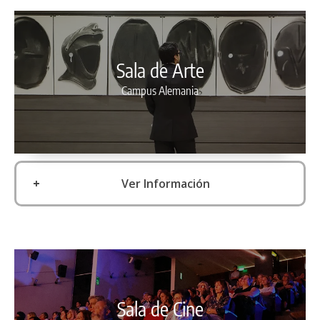
Sala de Arte
Campus Alemania
Ver Información
En el 2013, nuestra Universidad estableció un hito
relevante en su historia institucional, al inaugurar en su
sede regional, la Sala de Arte de la Universidad Mayor
sede Temuco.
Esta iniciativa busca fomentar la circulación de la cultura
visual actual y abrir espacios de reflexión crítica,
encuentro interdisciplinario y diálogo con el territorio,
Sala de Cine
permitiendo visibilizar y fortalecer el circuito de artes