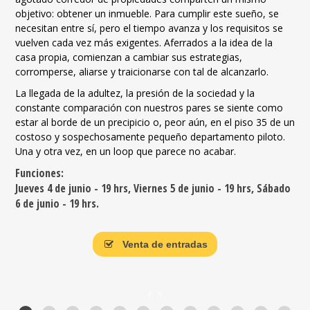
objetivo: obtener un inmueble. Para cumplir este sueño, se
p
necesitan entre sí, pero el tiempo avanza y los requisitos se
d
vuelven cada vez más exigentes. Aferrados a la idea de la
t
casa propia, comienzan a cambiar sus estrategias,
e
corromperse, aliarse y traicionarse con tal de alcanzarlo.
e
q
o
La llegada de la adultez, la presión de la sociedad y la
r
constante comparación con nuestros pares se siente como
e
estar al borde de un precipicio o, peor aún, en el piso 35 de un
F
costoso y sospechosamente pequeño departamento piloto.
Una y otra vez, en un loop que parece no acabar.
J
V
Funciones:
S
Jueves 4 de junio - 19 hrs, Viernes 5 de junio - 19 hrs, Sábado
6 de junio - 19 hrs.
Venta de entradas
‹
›