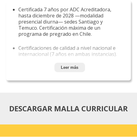
Certificada 7 años por ADC Acreditadora,
hasta diciembre de 2028 —modalidad
presencial diurna— sedes Santiago y
Temuco. Certificación máxima de un
programa de pregrado en Chile.
Certificaciones de calidad a nivel nacional e
internacional (7 años en ambas instancias).
Temprana aproximación a campos
Leer más
disciplinares, escalados en complejidad de
aprendizajes.
Acompañamiento en todo el proceso de
formación de las y los estudiantes.
DESCARGAR MALLA CURRICULAR
Elevado número de convenios de
colaboración con campos clínicos y
profesionales, además de la existencia de
un centro de atención de terapia