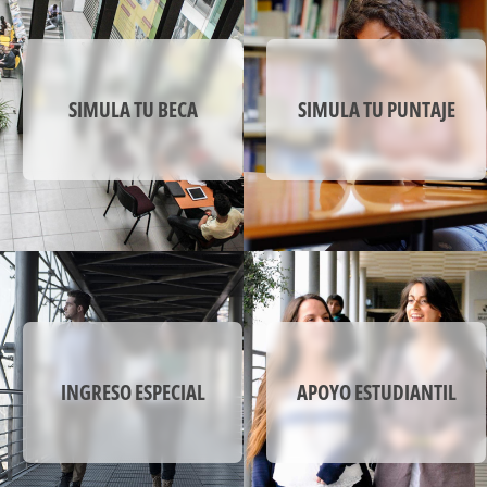
y la vida cotidiana de las personas y comunidades.
SELLO INSTITUCIONAL
El sello Institucional de la Universidad Mayor
SIMULA TU BECA
SIMULA TU PUNTAJE
enfatiza la formación desde la generación de
conocimiento y pensamiento crítico, a través de la
construcción de saberes y prácticas con una
perspectiva crítica del contexto, para solucionar
los problemas de un mundo cambiante.
La formación en ética para el desarrollo
sostenible promueve un accionar personal y
profesional respetando los principios éticos, la
diversidad y los valores comunes para satisfacer
las necesidades actuales de la sociedad sin
comprometer la capacidad de las generaciones
futuras.
INGRESO ESPECIAL
APOYO ESTUDIANTIL
El énfasis en creatividad, el emprendimiento y la
colaboración se evidencian en el quehacer
profesional con un comportamiento proactivo,
participativo y resiliente, que permitan convertir