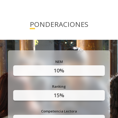
ocupacional en la sede Temuco.
Cuerpo académico con trayectoria
profesional y docente.
PONDERACIONES
NEM
10%
Ranking
15%
Competencia Lectora