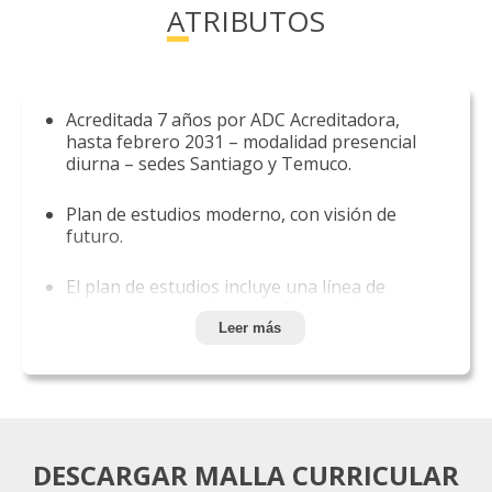
ATRIBUTOS
Acreditada 7 años por ADC Acreditadora,
hasta febrero 2031 – modalidad presencial
diurna – sedes Santiago y Temuco.
Plan de estudios moderno, con visión de
futuro.
El plan de estudios incluye una línea de
desarrollo en las áreas de Emprendimiento
e Innovación.
Leer más
La malla curricular incluye asignaturas que
abordan el uso estratégico de la tecnología.
DESCARGAR MALLA CURRICULAR