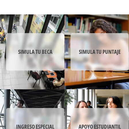
La formación en ética para el desarrollo
sostenible promueve un accionar personal y
profesional respetando los principios éticos, la
diversidad y los valores comunes para satisfacer
las necesidades actuales de la sociedad sin
comprometer la capacidad de las generaciones
futuras.
El énfasis en creatividad, el emprendimiento y la
SIMULA TU BECA
SIMULA TU PUNTAJE
colaboración se evidencian en el quehacer
profesional con un comportamiento proactivo,
participativo y resiliente, que permitan convertir
las ideas y oportunidades en acciones y
proyectos conducentes a cambios para la
sociedad y el entorno.
INGRESO ESPECIAL
APOYO ESTUDIANTIL