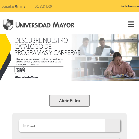
Consultas
Online
600 328 1000
Sede Temuco
Abrir Filtro