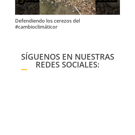
Defendiendo los cerezos del
Cie
#cambioclimáticor
fre
SÍGUENOS EN NUESTRAS
REDES SOCIALES: