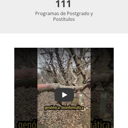
111
Programas de Postgrado y
Co
Postítulos
Play